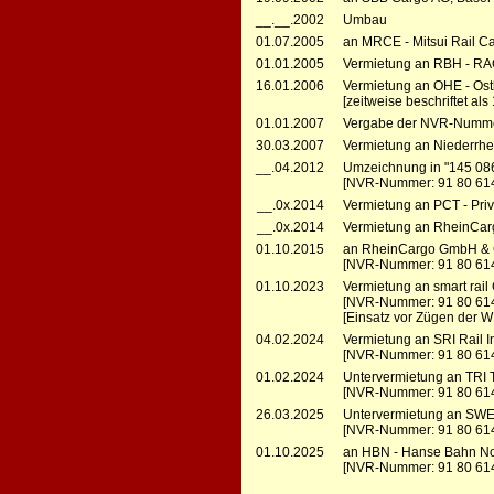
__.__.2002
Umbau
01.07.2005
an MRCE - Mitsui Rail Ca
01.01.2005
Vermietung an RBH - RA
16.01.2006
Vermietung an OHE - Ost
[zeitweise beschriftet als
01.01.2007
Vergabe der NVR-Numme
30.03.2007
Vermietung an Niederrhei
__.04.2012
Umzeichnung in "145 08
[NVR-Nummer: 91 80 61
__.0x.2014
Vermietung an PCT - Priv
__.0x.2014
Vermietung an RheinCarg
01.10.2015
an RheinCargo GmbH & C
[NVR-Nummer: 91 80 61
01.10.2023
Vermietung an smart rail
[NVR-Nummer: 91 80 61
[Einsatz vor Zügen der 
04.02.2024
Vermietung an SRI Rail 
[NVR-Nummer: 91 80 61
01.02.2024
Untervermietung an TRI 
[NVR-Nummer: 91 80 61
26.03.2025
Untervermietung an SWE
[NVR-Nummer: 91 80 61
01.10.2025
an HBN - Hanse Bahn No
[NVR-Nummer: 91 80 61