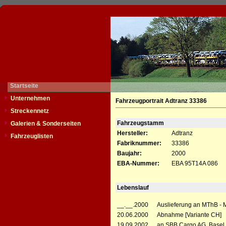
Startseite
Unternehmen
Fahrzeugportrait Adtranz 33386
Streckennetz
Fahrzeugstamm
Galerien & Sonderseiten
Hersteller:
Adtranz
Fahrzeuglisten
Fabriknummer:
33386
Baujahr:
2000
EBA-Nummer:
EBA 95T14A 086
Lebenslauf
__.__.2000
Auslieferung an MThB - 
20.06.2000
Abnahme [Variante CH]
19.09.2002
an SBB Cargo AG, Basel 