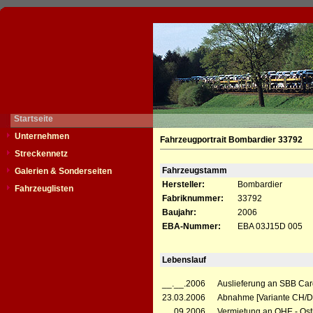
Startseite
Unternehmen
Fahrzeugportrait Bombardier 33792
Streckennetz
Fahrzeugstamm
Galerien & Sonderseiten
Hersteller:
Bombardier
Fahrzeuglisten
Fabriknummer:
33792
Baujahr:
2006
EBA-Nummer:
EBA 03J15D 005
Lebenslauf
__.__.2006
Auslieferung an SBB Car
23.03.2006
Abnahme [Variante CH/D
__.09.2006
Vermietung an OHE - Ost