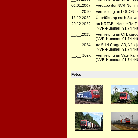
01.01.2007
Vergabe der NVR-Numme
__.__.2010
Vermietung an LOCON LO
18.12.2022
Überführung nach Schwe
20.12.2022
an NRFAB - Nordic Re-Fi
[NVR-Nummer: 91 74 44
__.__.2023
Vermietung an CFL cargo 
[NVR-Nummer: 91 74 44
__.__.2024
=> SHN Cargo AB, Nässjö
[NVR-Nummer: 91 74 448
__.__.202x
Vermietung an Väte Rail
[NVR-Nummer: 91 74 44
Fotos