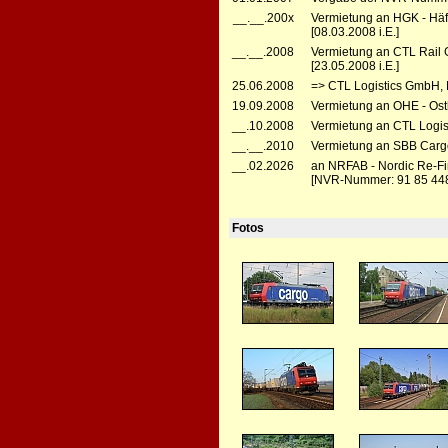
__.__.200x
Vermietung an HGK - Häfe
[08.03.2008 i.E.]
__.__.2008
Vermietung an CTL Rail 
[23.05.2008 i.E.]
25.06.2008
=> CTL Logistics GmbH, D
19.09.2008
Vermietung an OHE - Ost
__.10.2008
Vermietung an CTL Logist
__.__.2010
Vermietung an SBB Cargo 
__.02.2026
an NRFAB - Nordic Re-Fi
[NVR-Nummer: 91 85 44
Fotos