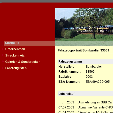
Startseite
Unternehmen
Fahrzeugportrait Bombardier 33569
Streckennetz
Fahrzeugstamm
Galerien & Sonderseiten
Hersteller:
Bombardier
Fahrzeuglisten
Fabriknummer:
33569
Baujahr:
2003
EBA-Nummer:
EBA 99A22D 095
Lebenslauf
__.__.2003
Auslieferung an SBB Car
07.07.2003
Abnahme [Variante CH/D
01.01.2007
Vergabe der NVR-Numme