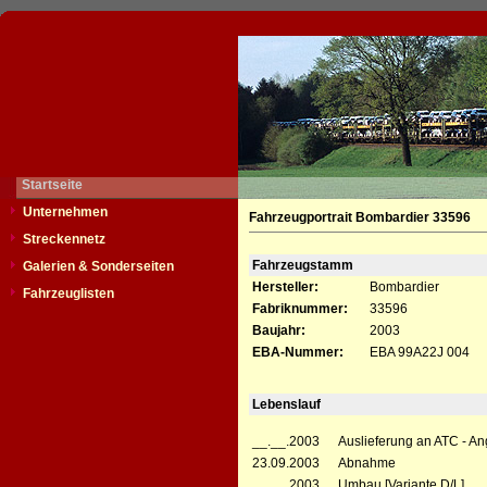
Startseite
Unternehmen
Fahrzeugportrait Bombardier 33596
Streckennetz
Fahrzeugstamm
Galerien & Sonderseiten
Hersteller:
Bombardier
Fahrzeuglisten
Fabriknummer:
33596
Baujahr:
2003
EBA-Nummer:
EBA 99A22J 004
Lebenslauf
__.__.2003
Auslieferung an ATC - A
23.09.2003
Abnahme
__.__.2003
Umbau [Variante D/L]