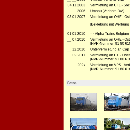
04.11.2003
Vermietung an CFL - Soc
__.__.2006
Umbau [Variante D/A]
03.01.2007
Vermietung an OHE - Ost
[Beklebung mit Werbung f
01.01.2010
=> Alpha Trains Belgium
__.07.2010
Vermietung an OHE - Ost
[NVR-Nummer: 91 80 61
__.12.2010
Untervermietung an CapT
__.09.2011
Vermietung an ITL - Eise
[NVR-Nummer: 91 80 618
__.__.202x
Vermietung an VPS - Verk
[NVR-Nummer: 91 80 61
Fotos