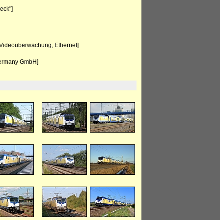
eck"]
 Videoüberwachung, Ethernet]
Germany GmbH]