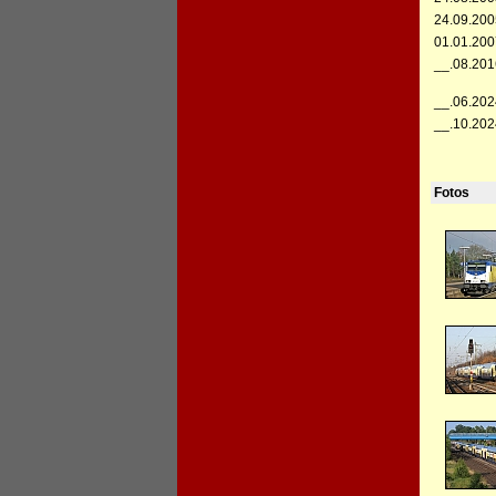
24.09.200
01.01.200
__.08.201
__.06.202
__.10.202
Fotos