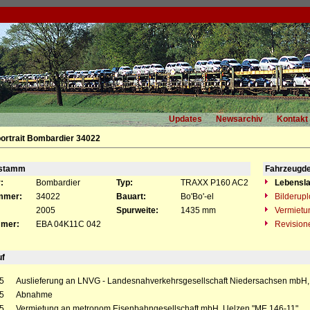
Updates
Newsarchiv
Kontakt
ortrait Bombardier 34022
gstamm
Fahrzeugde
:
Bombardier
Typ:
TRAXX P160 AC2
Lebensla
mmer:
34022
Bauart:
Bo'Bo'-el
Bilderup
2005
Spurweite:
1435 mm
Vermietu
mer:
EBA 04K11C 042
Revision
uf
5
Auslieferung an LNVG - Landesnahverkehrsgesellschaft Niedersachsen mbH,
5
Abnahme
5
Vermietung an metronom Eisenbahngesellschaft mbH, Uelzen "ME 146-11"