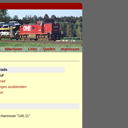
Mitarbeiter
Links
Quellen
Impressum
tails
uf
load
ngen ausblenden
en
 Hannover "146-11"