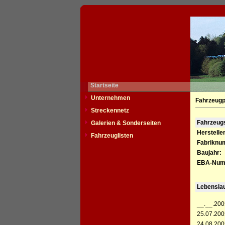
Startseite
Unternehmen
Fahrzeugp
Streckennetz
Fahrzeu
Galerien & Sonderseiten
Hersteller
Fahrzeuglisten
Fabriknu
Baujahr:
EBA-Num
Lebensla
__.__.200
25.07.200
24.08.200