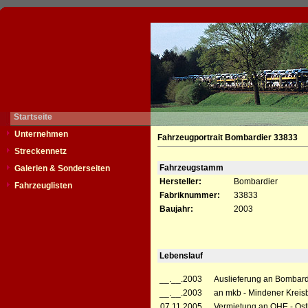
Startseite
Unternehmen
Fahrzeugportrait Bombardier 33833
Streckennetz
Fahrzeugstamm
Galerien & Sonderseiten
Hersteller:
Bombardier
Fahrzeuglisten
Fabriknummer:
33833
Baujahr:
2003
Lebenslauf
__.__.2003
Auslieferung an Bombard
__.__.2003
an mkb - Mindener Krei
07.11.2005
Vermietung an OHE - Ost