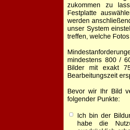
zukommen zu lasse
Festplatte auswähl
werden anschließend
unser System einste
treffen, welche Foto
Mindestanforderunge
mindestens 800 / 60
Bilder mit exakt 
Bearbeitungszeit er
Bevor wir Ihr Bild 
folgender Punkte:
Ich bin der Bild
habe die Nutz