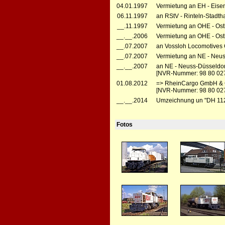
04.01.1997
Vermietung an EH - Eise
06.11.1997
an RStV - Rinteln-Stadt
__.11.1997
Vermietung an OHE - Ost
__.__.2006
Vermietung an OHE - Ost
__.07.2007
an Vossloh Locomotives G
__.07.2007
Vermietung an NE - Neus
__.__.2007
an NE - Neuss-Düsseldor
[NVR-Nummer: 98 80 02
01.08.2012
=> RheinCargo GmbH & C
[NVR-Nummer: 98 80 027
__.__.2014
Umzeichnung un "DH 11
Fotos