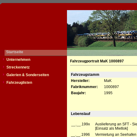
Startseite
Unternehmen
Fahrzeugportrait MaK 1000897
Streckennetz
Fahrzeugstamm
Galerien & Sonderseiten
Hersteller:
MaK
Fahrzeuglisten
Fabriknummer:
1000897
Baujahr:
1995
Lebenslauf
__.__.199x
Auslieferung an SFT - S
[Einsatz als Mietlok]
__.__.1996
Vermietung an Seehafen 