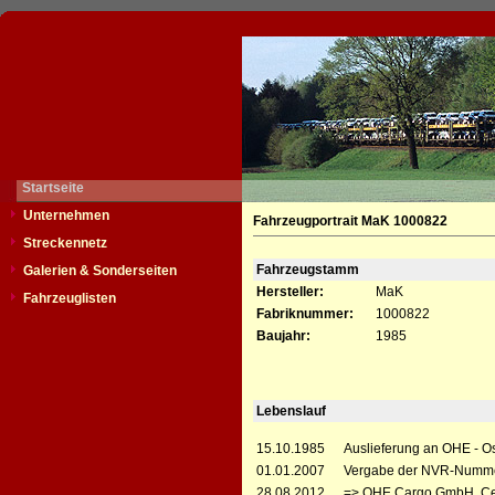
Startseite
Unternehmen
Fahrzeugportrait MaK 1000822
Streckennetz
Fahrzeugstamm
Galerien & Sonderseiten
Hersteller:
MaK
Fahrzeuglisten
Fabriknummer:
1000822
Baujahr:
1985
Lebenslauf
15.10.1985
Auslieferung an OHE - O
01.01.2007
Vergabe der NVR-Numme
28.08.2012
=> OHE Cargo GmbH, Ce