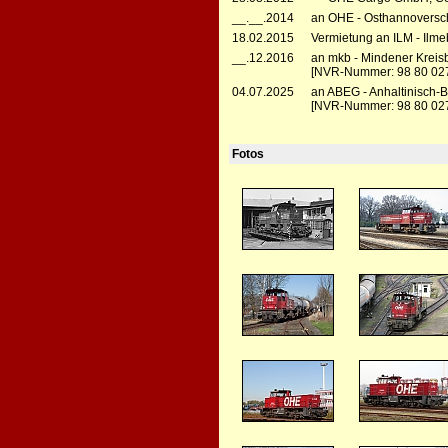
__.__.2014
an OHE - Osthannoversc
18.02.2015
Vermietung an ILM - Ilm
__.12.2016
an mkb - Mindener Krei
[NVR-Nummer: 98 80 02
04.07.2025
an ABEG - Anhaltinisch-
[NVR-Nummer: 98 80 02
Fotos