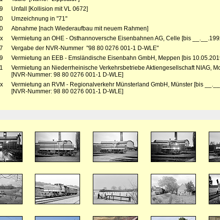
9
Unfall [Kollision mit VL 0672]
0
Umzeichnung in "71"
0
Abnahme [nach Wiederaufbau mit neuem Rahmen]
x
Vermietung an OHE - Osthannoversche Eisenbahnen AG, Celle [bis __.__.199x
7
Vergabe der NVR-Nummer "98 80 0276 001-1 D-WLE"
9
Vermietung an EEB - Emsländische Eisenbahn GmbH, Meppen [bis 10.05.2019
1
Vermietung an Niederrheinische Verkehrsbetriebe Aktiengesellschaft NIAG, Moe
[NVR-Nummer: 98 80 0276 001-1 D-WLE]
x
Vermietung an RVM - Regionalverkehr Münsterland GmbH, Münster [bis __.__.
[NVR-Nummer: 98 80 0276 001-1 D-WLE]