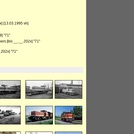
] [13.03.1995 vh]
] "71"
rs [bis __.__.202x] "71"
202x] "71"