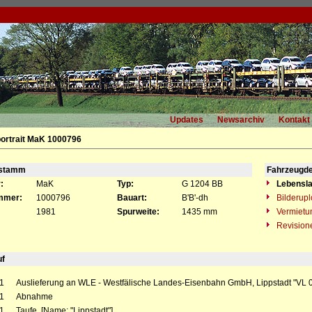
Updates
Newsarchiv
Kontakt
ortrait MaK 1000796
gstamm
Fahrzeugde
:
MaK
Typ:
G 1204 BB
Lebensla
mmer:
1000796
Bauart:
B'B'-dh
Bilderup
1981
Spurweite:
1435 mm
Vermietu
Revision
uf
1
Auslieferung an WLE - Westfälische Landes-Eisenbahn GmbH, Lippstadt "VL 
1
Abnahme
1
Taufe [Name: "Lippstadt"]