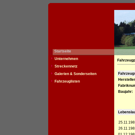
Startseite
Unternehmen
Fahrzeugp
Streckennetz
Fahrzeu
Galerien & Sonderseiten
Hersteller
Fahrzeuglisten
Fabriknu
Baujahr:
Lebensla
25.11.198
26.11.198
01.12.198