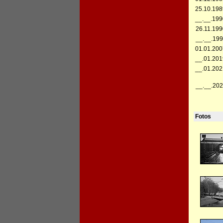
25.10.198
__.__.199
26.11.199
__.__.199
01.01.200
__.01.201
__.01.202
__.__.202
Fotos