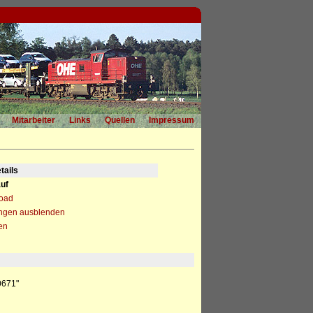
Mitarbeiter
Links
Quellen
Impressum
tails
uf
load
ngen ausblenden
en
0671"