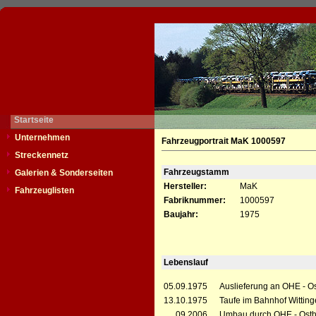
Startseite
Unternehmen
Fahrzeugportrait MaK 1000597
Streckennetz
Fahrzeugstamm
Galerien & Sonderseiten
Hersteller:
MaK
Fahrzeuglisten
Fabriknummer:
1000597
Baujahr:
1975
Lebenslauf
05.09.1975
Auslieferung an OHE - O
13.10.1975
Taufe im Bahnhof Witting
__.09.2006
Umbau durch OHE - Osth