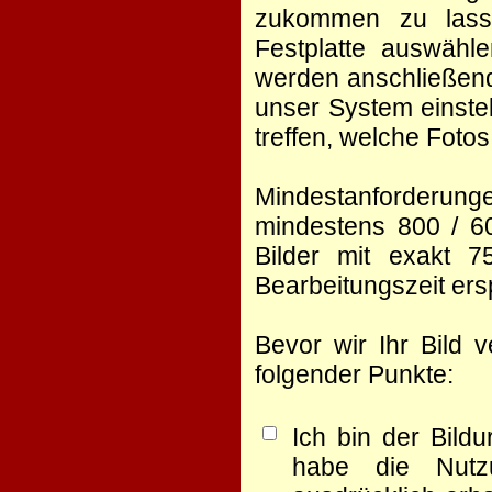
zukommen zu lasse
Festplatte auswähl
werden anschließend
unser System einste
treffen, welche Foto
Mindestanforderunge
mindestens 800 / 60
Bilder mit exakt 
Bearbeitungszeit er
Bevor wir Ihr Bild 
folgender Punkte:
Ich bin der Bild
habe die Nutz