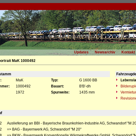
Updates
Newsarchiv
Kontakt
ortrait MaK 1000492
gstamm
Fahrzeugde
:
MaK
Typ:
G 1600 BB
Lebensla
mmer:
1000492
Bauart:
B'B'-dh
Bilderup
1972
Spurweite:
1435 mm
Vermietu
Revision
uf
2
Auslieferung an BBI - Bayerische Braunkohlen-Industrie AG, Schwandorf "M 2
2
=> BAG - Bayernwerk AG, Schwandorf "M 20"
8
=> BKW - Bayernwerk Konventionelle Wärmekraftwerke GmbH, Schwandorf "M