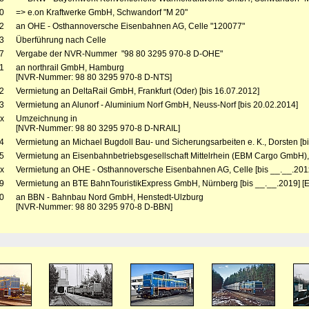
0
=> e.on Kraftwerke GmbH, Schwandorf "M 20"
2
an OHE - Osthannoversche Eisenbahnen AG, Celle "120077"
3
Überführung nach Celle
7
Vergabe der NVR-Nummer "98 80 3295 970-8 D-OHE"
1
an northrail GmbH, Hamburg
[NVR-Nummer: 98 80 3295 970-8 D-NTS]
2
Vermietung an DeltaRail GmbH, Frankfurt (Oder) [bis 16.07.2012]
3
Vermietung an Alunorf - Aluminium Norf GmbH, Neuss-Norf [bis 20.02.2014]
x
Umzeichnung in
[NVR-Nummer: 98 80 3295 970-8 D-NRAIL]
4
Vermietung an Michael Bugdoll Bau- und Sicherungsarbeiten e. K., Dorsten [b
5
Vermietung an Eisenbahnbetriebsgesellschaft Mittelrhein (EBM Cargo GmbH)
x
Vermietung an OHE - Osthannoversche Eisenbahnen AG, Celle [bis __.__.201x
9
Vermietung an BTE BahnTouristikExpress GmbH, Nürnberg [bis __.__.2019] [E
0
an BBN - Bahnbau Nord GmbH, Henstedt-Ulzburg
[NVR-Nummer: 98 80 3295 970-8 D-BBN]