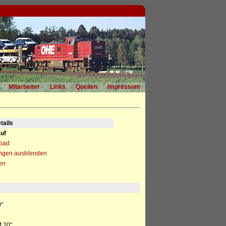
Mitarbeiter
Links
Quellen
Impressum
tails
uf
load
ngen ausblenden
en
0"
 20"