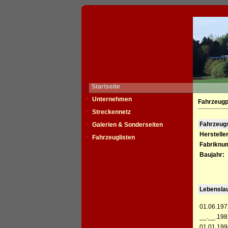
Startseite
Unternehmen
Fahrzeugp
Streckennetz
Fahrzeu
Galerien & Sonderseiten
Hersteller
Fahrzeuglisten
Fabriknu
Baujahr:
Lebensla
01.06.197
__.__.198
01.01.199