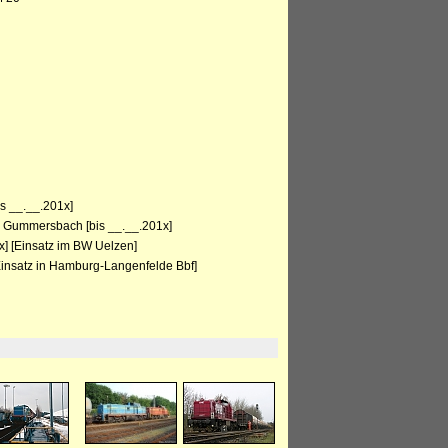
is __.__.201x]
, Gummersbach [bis __.__.201x]
] [Einsatz im BW Uelzen]
insatz in Hamburg-Langenfelde Bbf]