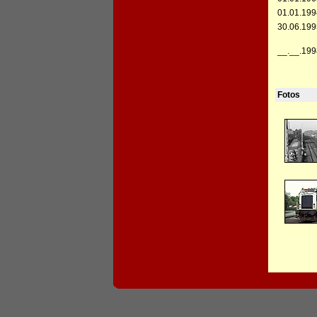
01.01.199
30.06.199
__.__.199
Fotos