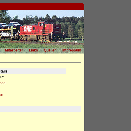
Mitarbeiter
Links
Quellen
Impressum
tails
uf
load
en