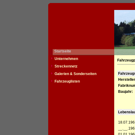
Startseite
Unternehmen
Fahrzeugp
Streckennetz
Fahrzeu
Galerien & Sonderseiten
Hersteller
Fahrzeuglisten
Fabriknu
Baujahr:
Lebensla
18.07.196
__.__.196
01.01.196