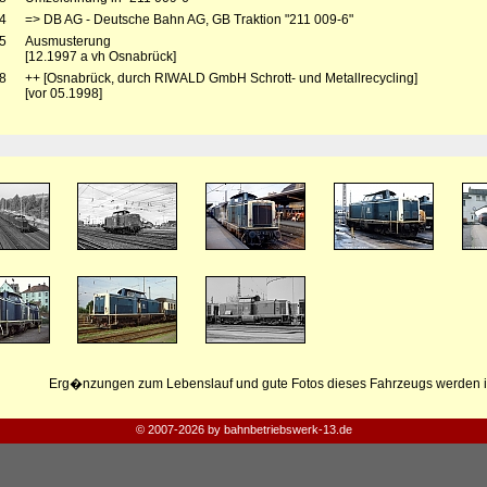
4
=> DB AG - Deutsche Bahn AG, GB Traktion "211 009-6"
5
Ausmusterung
[12.1997 a vh Osnabrück]
8
++ [Osnabrück, durch RIWALD GmbH Schrott- und Metallrecycling]
[vor 05.1998]
Erg�nzungen zum Lebenslauf und gute Fotos dieses Fahrzeugs werden i
© 2007-2026 by bahnbetriebswerk-13.de