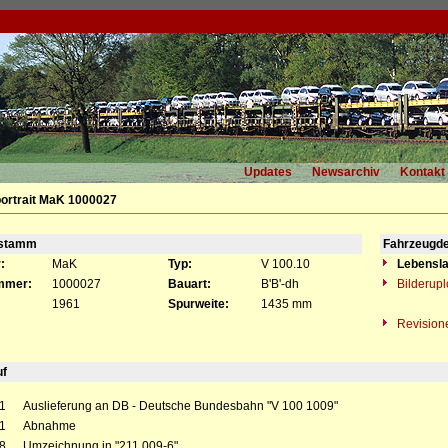
Updates
Newsarchiv
Kontakt
ortrait MaK 1000027
gstamm
Fahrzeugde
:
MaK
Typ:
V 100.10
Lebensla
mmer:
1000027
Bauart:
B'B'-dh
Bilderup
1961
Spurweite:
1435 mm
Revision
uf
1
Auslieferung an DB - Deutsche Bundesbahn "V 100 1009"
1
Abnahme
8
Umzeichnung in "211 009-6"