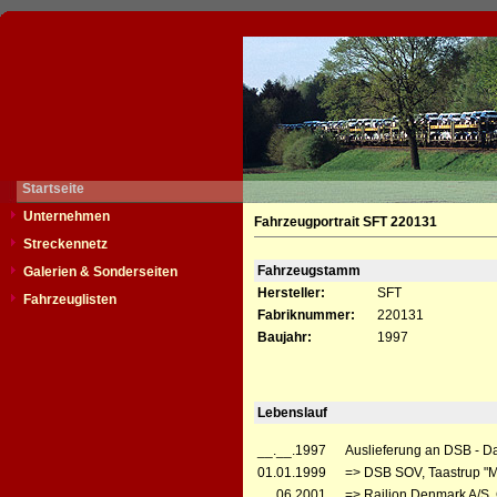
Startseite
Unternehmen
Fahrzeugportrait SFT 220131
Streckennetz
Fahrzeugstamm
Galerien & Sonderseiten
Hersteller:
SFT
Fahrzeuglisten
Fabriknummer:
220131
Baujahr:
1997
Lebenslauf
__.__.1997
Auslieferung an DSB - D
01.01.1999
=> DSB SOV, Taastrup "
__.06.2001
=> Railion Denmark A/S,