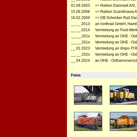
01.09.2003
=> Railion Danmark A/S,
15.06.2008
=> Railion Scandinavia A
16.02.2009
=> DB Schenker Rail Dan
__.__.2013
an northrail GmbH, Hamb
__.__.2014
Vermietung an Ford-Werk
__.__.201x
Vermietung an OHE - Ost
__.__.201x
Vermietung an OHE - Ost
__.01.2023
Vermietung an dispo-Tf R
__.__.202x
Vermietung an OHE - Os
__.04.2024
an OHE - Osthannoversc
Fotos