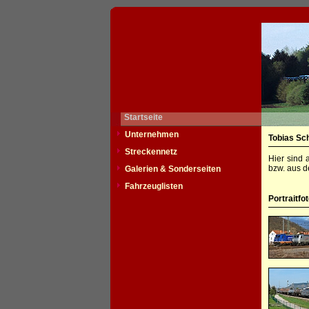
Startseite
Unternehmen
Tobias Sc
Streckennetz
Hier sind 
bzw. aus d
Galerien & Sonderseiten
Fahrzeuglisten
Portraitfo