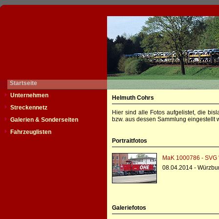
Startseite
Unternehmen
Helmuth Cohrs
Streckennetz
Hier sind alle Fotos aufgelistet, die b
bzw. aus dessen Sammlung eingestellt w
Galerien & Sonderseiten
Fahrzeuglisten
Portraitfotos
MaK 1000786 - SVG 
08.04.2014 - Würzbu
Galeriefotos