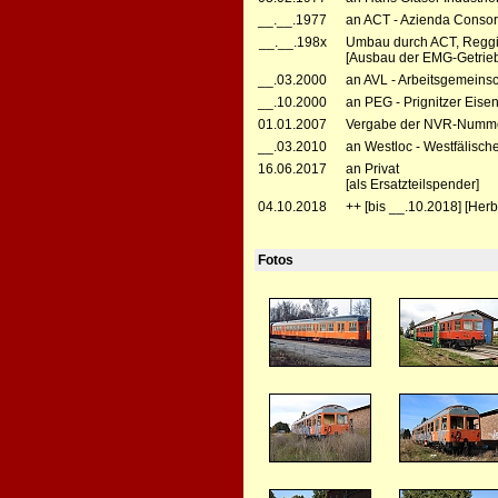
__.__.1977
an ACT - Azienda Consorz
__.__.198x
Umbau durch ACT, Reggi
[Ausbau der EMG-Getrieb
__.03.2000
an AVL - Arbeitsgemeins
__.10.2000
an PEG - Prignitzer Eis
01.01.2007
Vergabe der NVR-Numme
__.03.2010
an Westloc - Westfälische
16.06.2017
an Privat
[als Ersatzteilspender]
04.10.2018
++ [bis __.10.2018] [Herb
Fotos