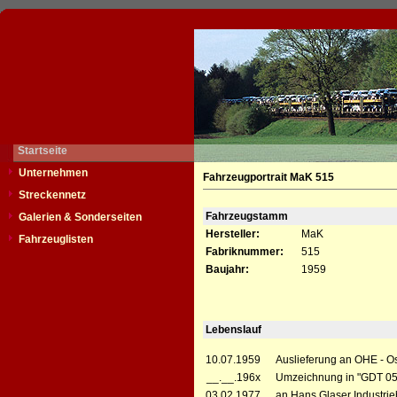
Startseite
Unternehmen
Fahrzeugportrait MaK 515
Streckennetz
Fahrzeugstamm
Galerien & Sonderseiten
Hersteller:
MaK
Fahrzeuglisten
Fabriknummer:
515
Baujahr:
1959
Lebenslauf
10.07.1959
Auslieferung an OHE - O
__.__.196x
Umzeichnung in "GDT 0
03.02.1977
an Hans Glaser Industri