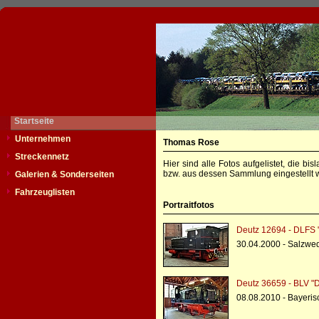
Startseite
Unternehmen
Thomas Rose
Streckennetz
Hier sind alle Fotos aufgelistet, die b
bzw. aus dessen Sammlung eingestellt w
Galerien & Sonderseiten
Fahrzeuglisten
Portraitfotos
Deutz 12694 - DLFS 
30.04.2000 - Salzwe
Deutz 36659 - BLV "
08.08.2010 - Bayeris