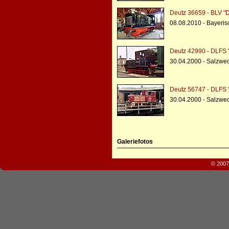
Deutz 36659 - BLV "
08.08.2010 - Bayeris
Deutz 42990 - DLFS 
30.04.2000 - Salzwe
Deutz 56747 - DLFS 
30.04.2000 - Salzwe
Galeriefotos
© 2007