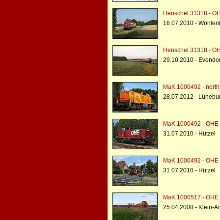
Henschel 31318 - O
16.07.2010 - Wohlenb
Henschel 31318 - O
29.10.2010 - Evendor
MaK 1000492 - northr
28.07.2012 - Lünebu
MaK 1000492 - OHE 
31.07.2010 - Hützel
MaK 1000492 - OHE 
31.07.2010 - Hützel
MaK 1000517 - OHE 
25.04.2008 - Klein-A