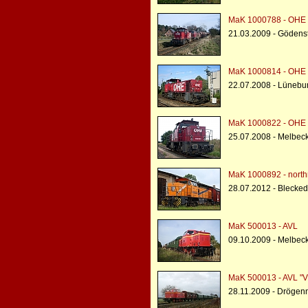
MaK 1000788 - OHE 
21.03.2009 - Gödenst
MaK 1000814 - OHE 
22.07.2008 - Lünebu
MaK 1000822 - OHE 
25.07.2008 - Melbe
MaK 1000892 - northr
28.07.2012 - Blecke
MaK 500013 - AVL
09.10.2009 - Melbe
MaK 500013 - AVL "V
28.11.2009 - Drögenn