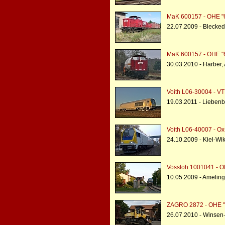
MaK 600157 - OHE "
22.07.2009 - Blecke
MaK 600157 - OHE "
30.03.2010 - Harber,
Voith L06-30004 - V
19.03.2011 - Liebenb
Voith L06-40007 - Ox-
24.10.2009 - Kiel-Wi
Vossloh 1001041 - O
10.05.2009 - Ameling
ZAGRO 2872 - OHE 
26.07.2010 - Winsen