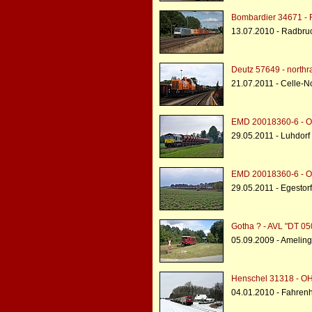
Bombardier 34671 - 
13.07.2010 - Radbru
Deutz 57649 - northra
21.07.2011 - Celle-N
EMD 20018360-6 - O
29.05.2011 - Luhdorf
EMD 20018360-6 - O
29.05.2011 - Egestorf
Gotha ? - AVL "DT 05
05.09.2009 - Ameling
Henschel 31318 - O
04.01.2010 - Fahren