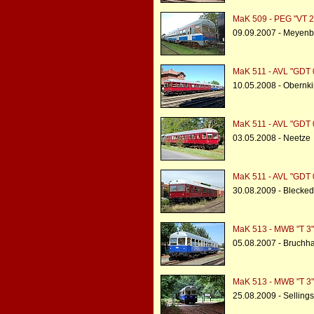
MaK 509 - PEG "VT 2
09.09.2007 - Meyenbu
MaK 511 - AVL "GDT 
10.05.2008 - Obernk
MaK 511 - AVL "GDT 
03.05.2008 - Neetze
MaK 511 - AVL "GDT 
30.08.2009 - Blecke
MaK 513 - MWB "T 3"
05.08.2007 - Bruchh
MaK 513 - MWB "T 3"
25.08.2009 - Selling