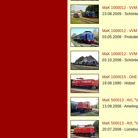
MaK 1000012 - VVM 
23.08.2009 - Schönbe
MaK 1000012 - VVM 
03.05.2008 - Probst
MaK 1000012 - VVM 
03.10.2008 - Schönbe
MaK 1000015 - OHE 
19.08.1990 - Hützel
MaK 500013 - AVL "V
13.09.2008 - Amelin
MaK 500013 - AVL "V
20.07.2008 - Lünebu