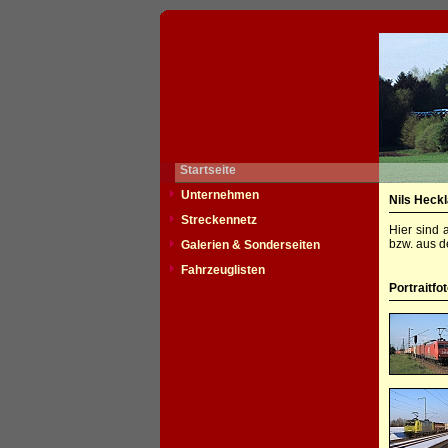
Startseite
Unternehmen
Nils Heck
Streckennetz
Hier sind 
bzw. aus d
Galerien & Sonderseiten
Fahrzeuglisten
Portraitfo