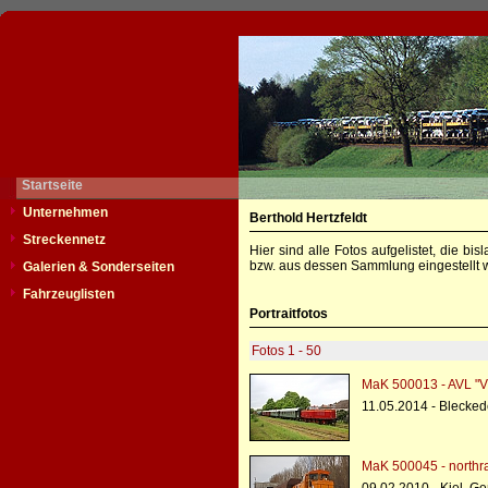
Startseite
Unternehmen
Berthold Hertzfeldt
Streckennetz
Hier sind alle Fotos aufgelistet, die b
bzw. aus dessen Sammlung eingestellt w
Galerien & Sonderseiten
Fahrzeuglisten
Portraitfotos
Fotos 1 - 50
MaK 500013 - AVL "V
11.05.2014 - Blecke
MaK 500045 - northra