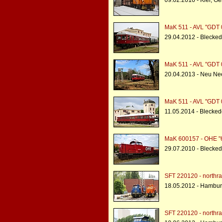
09.02.2010 - Kiel, G
MaK 511 - AVL "GDT 
29.04.2012 - Blecke
MaK 511 - AVL "GDT 
20.04.2013 - Neu Ne
MaK 511 - AVL "GDT 
11.05.2014 - Blecke
MaK 600157 - OHE "
29.07.2010 - Blecke
SFT 220120 - northra
18.05.2012 - Hambur
SFT 220120 - northra