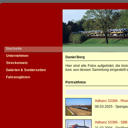
Startseite
Unternehmen
Daniel Berg
Streckennetz
Hier sind alle Fotos aufgelistet, die b
bzw. aus dessen Sammlung eingestellt w
Galerien & Sonderseiten
Fahrzeuglisten
Portraitfotos
Adtranz 33386 - Rhe
06.03.2025 - Sperga
Adtranz 33386 - SBB