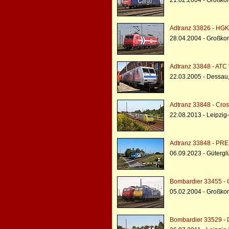
21.02.2004 - Großko
Adtranz 33826 - HGK
28.04.2004 - Großko
Adtranz 33848 - ATC
22.03.2005 - Dessau
Adtranz 33848 - Cros
22.08.2013 - Leipzig
Adtranz 33848 - PRE
06.09.2023 - Gütergl
Bombardier 33455 - 
05.02.2004 - Großko
Bombardier 33529 - 