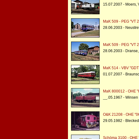
15.07.2007 - Moers,
MaK 509 - PEG "VT 2
28.06.2003 - Neustrel
MaK 509 - PEG "VT 2
28.06.2003 - Dranse
MaK 514 - VBV "GDT
01.07.2007 - Brauns
MaK 800012 - OHE "
__.05.1967 - Winsen
O&K 21208 - OHE "0
29.05.1982 - Blecke
Schöma 3100 - OHE 