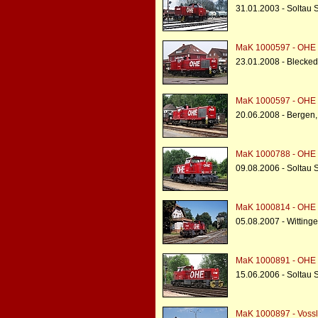
31.01.2003 - Soltau 
MaK 1000597 - OHE 
23.01.2008 - Blecke
MaK 1000597 - OHE 
20.06.2008 - Bergen
MaK 1000788 - OHE 
09.08.2006 - Soltau 
MaK 1000814 - OHE 
05.08.2007 - Witting
MaK 1000891 - OHE 
15.06.2006 - Soltau 
MaK 1000897 - Voss