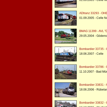
01.09.2005 - Celle N
ADtranz 33293 - OH
01.09.2005 - Celle N
BMAG 11399 - AVL "
29.05.2004 - Gödensto
Bombardier 33735 - 
18.06.2007 - Celle
Bombardier 33786 - 
11.10.2007 - Bad Mü
Bombardier 33831 - h
18.06.2006 - Rübelan
Bombardier 33832 -