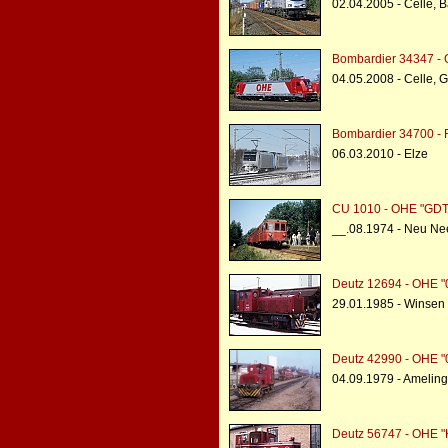
02.04.2005 - Celle, 
Bombardier 34347 - 
04.05.2008 - Celle, 
Bombardier 34700 - R
06.03.2010 - Elze
CU 1010 - OHE "GDT
__.08.1974 - Neu Ne
Deutz 12694 - OHE "
29.01.1985 - Winsen
Deutz 42990 - OHE "
04.09.1979 - Ameling
Deutz 56747 - OHE "