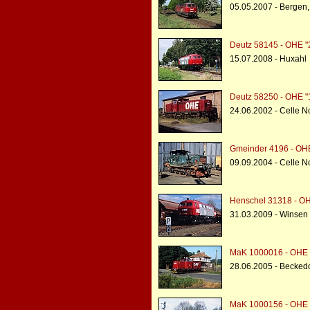
05.05.2007 - Bergen
Deutz 58145 - OHE 
15.07.2008 - Huxahl
Deutz 58250 - OHE 
24.06.2002 - Celle 
Gmeinder 4196 - OHE
09.09.2004 - Celle N
Henschel 31318 - O
31.03.2009 - Winsen
MaK 1000016 - OHE 
28.06.2005 - Beckedo
MaK 1000156 - OHE 