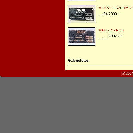
MaK 511 - AVL "0518
__.04.2000 - -
MaK 515 - PEG
__.__.200x - ?
Galeriefotos
© 2007