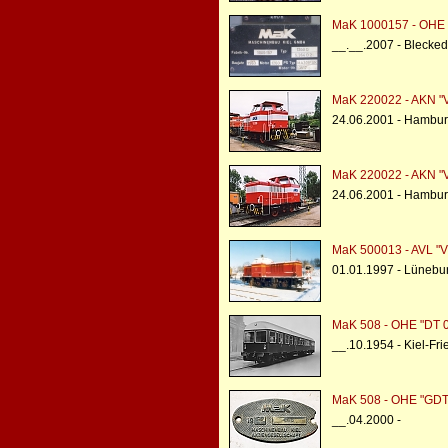
MaK 1000157 - OHE
__.__.2007 - Blecke
MaK 220022 - AKN "V
24.06.2001 - Hambur
MaK 220022 - AKN "V
24.06.2001 - Hambur
MaK 500013 - AVL "V
01.01.1997 - Lünebu
MaK 508 - OHE "DT 
__.10.1954 - Kiel-Fri
MaK 508 - OHE "GDT
__.04.2000 -