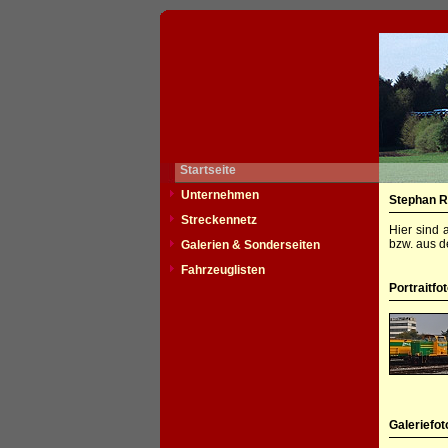
Startseite
Unternehmen
Stephan R
Streckennetz
Hier sind 
bzw. aus d
Galerien & Sonderseiten
Fahrzeuglisten
Portraitfo
Galeriefot