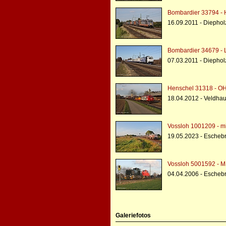
Bombardier 33794 - H
16.09.2011 - Diephol
Bombardier 34679 - 
07.03.2011 - Diephol
Henschel 31318 - O
18.04.2012 - Veldha
Vossloh 1001209 - m
19.05.2023 - Escheb
Vossloh 5001592 - 
04.04.2006 - Escheb
Galeriefotos