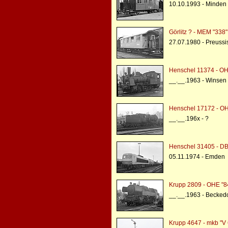
10.10.1993 - Minden 
Görlitz ? - MEM "338"
27.07.1980 - Preussi
Henschel 11374 - OH
__.__.1963 - Winsen
Henschel 17172 - OH
__.__.196x - ?
Henschel 31405 - DB
05.11.1974 - Emden
Krupp 2809 - OHE "8
__.__.1963 - Beckedo
Krupp 4647 - mkb "V 