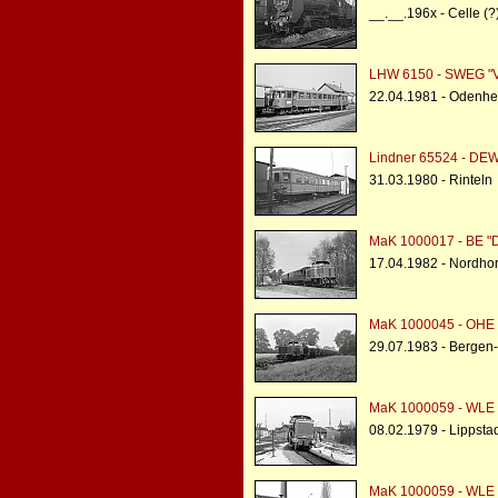
__.__.196x - Celle (?
LHW 6150 - SWEG "
22.04.1981 - Odenh
Lindner 65524 - DEW
31.03.1980 - Rinteln
MaK 1000017 - BE "D
17.04.1982 - Nordh
MaK 1000045 - OHE 
29.07.1983 - Bergen
MaK 1000059 - WLE 
08.02.1979 - Lippsta
MaK 1000059 - WLE 