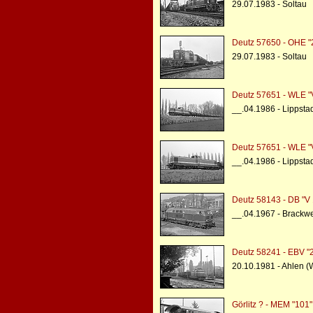
29.07.1983 - Soltau
Deutz 57650 - OHE 
29.07.1983 - Soltau
Deutz 57651 - WLE "
__.04.1986 - Lippsta
Deutz 57651 - WLE "
__.04.1986 - Lippsta
Deutz 58143 - DB "V
__.04.1967 - Brackw
Deutz 58241 - EBV "
20.10.1981 - Ahlen (
Görlitz ? - MEM "101"