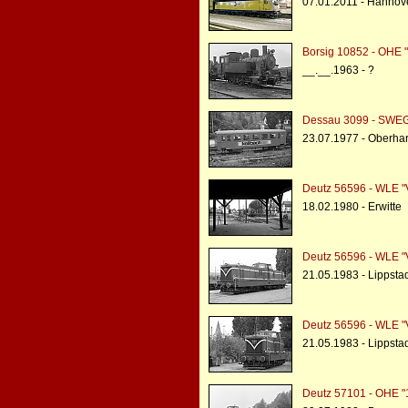
07.01.2011 - Hannov
Borsig 10852 - OHE 
__.__.1963 - ?
Dessau 3099 - SWEG
23.07.1977 - Oberh
Deutz 56596 - WLE "
18.02.1980 - Erwitte
Deutz 56596 - WLE "
21.05.1983 - Lippsta
Deutz 56596 - WLE "
21.05.1983 - Lippsta
Deutz 57101 - OHE 