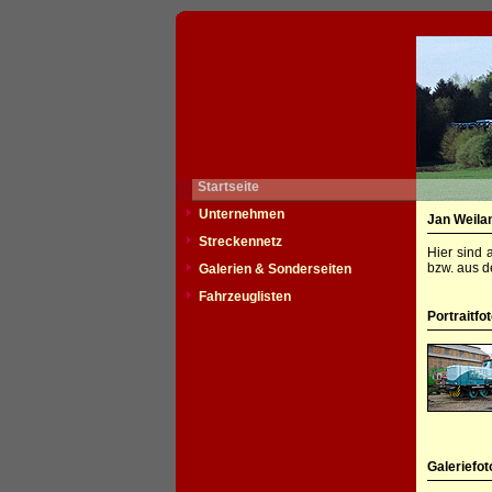
Startseite
Unternehmen
Jan Weila
Streckennetz
Hier sind 
bzw. aus d
Galerien & Sonderseiten
Fahrzeuglisten
Portraitfo
Galeriefot