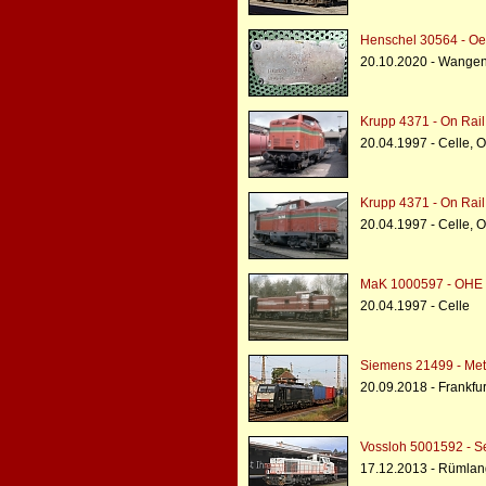
Henschel 30564 - O
20.10.2020 - Wangen
Krupp 4371 - On Rail
20.04.1997 - Celle, 
Krupp 4371 - On Rail
20.04.1997 - Celle, 
MaK 1000597 - OHE 
20.04.1997 - Celle
Siemens 21499 - Met
20.09.2018 - Frankfur
Vossloh 5001592 - S
17.12.2013 - Rümlan