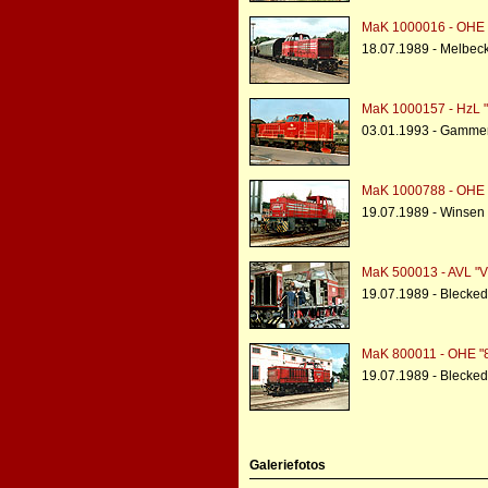
MaK 1000016 - OHE 
18.07.1989 - Melbec
MaK 1000157 - HzL "
03.01.1993 - Gammer
MaK 1000788 - OHE 
19.07.1989 - Winsen
MaK 500013 - AVL "V
19.07.1989 - Blecked
MaK 800011 - OHE "
19.07.1989 - Blecke
Galeriefotos