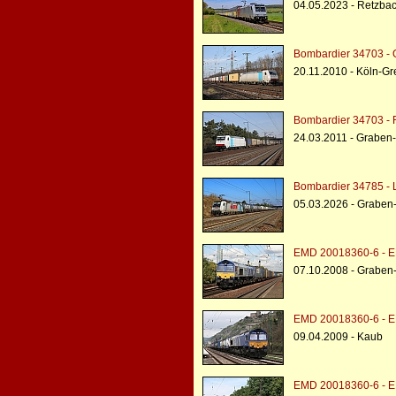
04.05.2023 - Retzbac
Bombardier 34703 - 
20.11.2010 - Köln-G
Bombardier 34703 - 
24.03.2011 - Graben
Bombardier 34785 - L
05.03.2026 - Graben
EMD 20018360-6 - E
07.10.2008 - Graben
EMD 20018360-6 - E
09.04.2009 - Kaub
EMD 20018360-6 - E