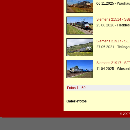
06.11.2025 - Waghäu
Siemens 21514 - SBB
25.06.2026 - Hedde
Siemens 21917 - SE
27.05.2021 - Thünge
Siemens 21917 - SE
11.04.2025 - Wiesent
Fotos 1 - 50
Galeriefotos
© 2007