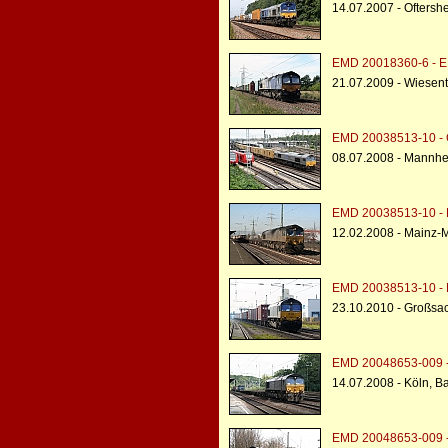
14.07.2007 - Oftersh
EMD 20018360-6 - E
21.07.2009 - Wiesent
EMD 20038513-10 - C
08.07.2008 - Mannh
EMD 20038513-10 - 
12.02.2008 - Mainz
EMD 20038513-10 - 
23.10.2010 - Großs
EMD 20048653-009 -
14.07.2008 - Köln, B
EMD 20048653-009 -