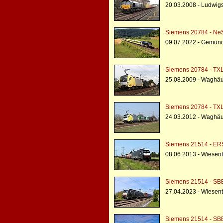
20.03.2008 - Ludwi
Siemens 20784 - Ne
09.07.2022 - Gemün
Siemens 20784 - TXL
25.08.2009 - Waghäu
Siemens 20784 - TXL
24.03.2012 - Waghäu
Siemens 21514 - ER
08.06.2013 - Wiesent
Siemens 21514 - SBB
27.04.2023 - Wiesent
Siemens 21514 - SBB