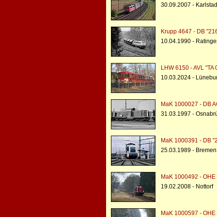
30.09.2007 - Karlst
Krupp 4647 - DB "21
10.04.1990 - Rating
LHW 6150 - AVL "TA 
10.03.2024 - Lünebu
MaK 1000027 - DB AG
31.03.1997 - Osnabr
MaK 1000391 - DB "
25.03.1989 - Bremen
MaK 1000492 - OHE 
19.02.2008 - Nottorf
MaK 1000597 - OHE 