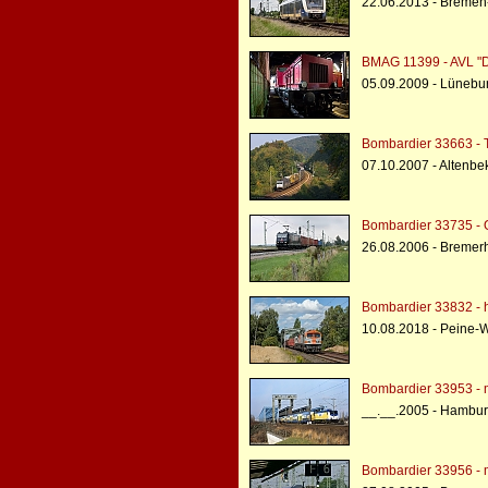
22.06.2013 - Breme
BMAG 11399 - AVL "
05.09.2009 - Lünebu
Bombardier 33663 - 
07.10.2007 - Altenbe
Bombardier 33735 - 
26.08.2006 - Breme
Bombardier 33832 - h
10.08.2018 - Peine-W
Bombardier 33953 - 
__.__.2005 - Hambur
Bombardier 33956 - 