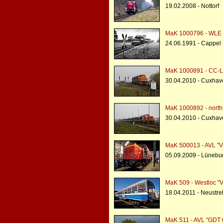
19.02.2008 - Nottorf
MaK 1000796 - WLE 
24.06.1991 - Cappel
MaK 1000891 - CC-Lo
30.04.2010 - Cuxhav
MaK 1000892 - northr
30.04.2010 - Cuxhav
MaK 500013 - AVL "V
05.09.2009 - Lünebu
MaK 509 - Westloc "V
18.04.2011 - Neustre
MaK 511 - AVL "GDT 