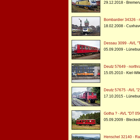
29.12.2018 - Bremer
Bombardier 34326 - 
18.02.2008 - Cuxhav
Dessau 3099 - AVL "
05.09.2009 - Lünebu
Deutz 57649 - northra
15.05.2010 - Kiel-Wi
Deutz 57675 - AVL "2
17.10.2015 - Lünebu
Gotha ? - AVL "DT 05
05.09.2009 - Blecke
Henschel 32140 - Rai