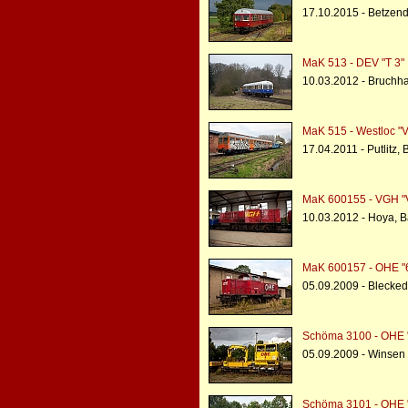
17.10.2015 - Betzend
MaK 513 - DEV "T 3"
10.03.2012 - Bruchh
MaK 515 - Westloc "V
17.04.2011 - Putlitz,
MaK 600155 - VGH "
10.03.2012 - Hoya, 
MaK 600157 - OHE "
05.09.2009 - Blecke
Schöma 3100 - OHE 
05.09.2009 - Winsen
Schöma 3101 - OHE "