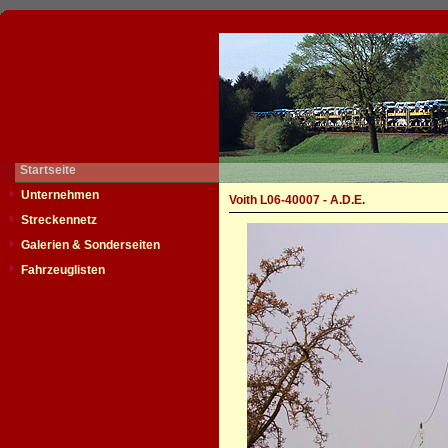
Startseite
Unternehmen
Voith L06-40007 - A.D.E.
Streckennetz
Galerien & Sonderseiten
Fahrzeuglisten