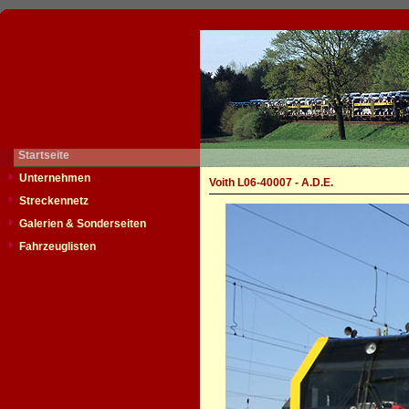
Startseite
Unternehmen
Voith L06-40007 - A.D.E.
Streckennetz
Galerien & Sonderseiten
Fahrzeuglisten