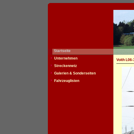
Startseite
Unternehmen
Voith L06-
Streckennetz
Galerien & Sonderseiten
Fahrzeuglisten