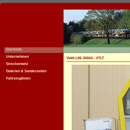
Startseite
Unternehmen
Voith L06-30004 - VTLT
Streckennetz
Galerien & Sonderseiten
Fahrzeuglisten