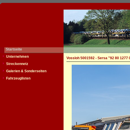
Startseite
Unternehmen
Vossloh 5001592 - Sersa "92 80 1277
Streckennetz
Galerien & Sonderseiten
Fahrzeuglisten