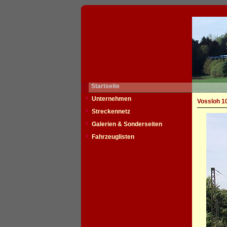
Startseite
Unternehmen
Vossloh 1
Streckennetz
Galerien & Sonderseiten
Fahrzeuglisten