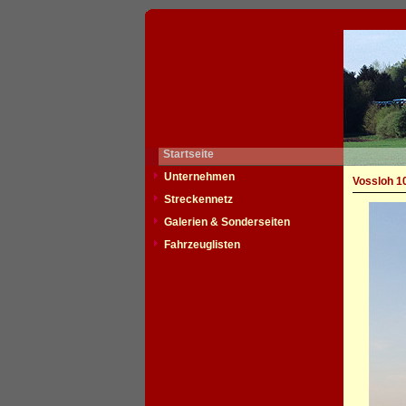
Startseite
Unternehmen
Vossloh 1
Streckennetz
Galerien & Sonderseiten
Fahrzeuglisten