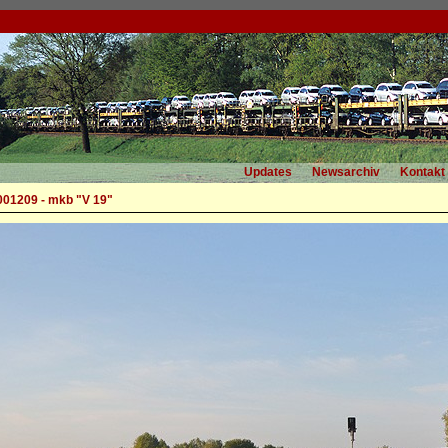
Updates
Newsarchiv
Kontakt
001209 - mkb "V 19"