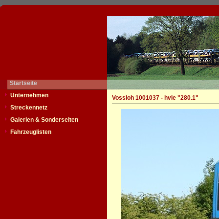
Startseite
Unternehmen
Vossloh 1001037 - hvle "280.1"
Streckennetz
Galerien & Sonderseiten
Fahrzeuglisten