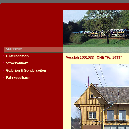
Startseite
Unternehmen
Vossloh 1001033 - OHE "Fz. 1033"
Streckennetz
Galerien & Sonderseiten
Fahrzeuglisten