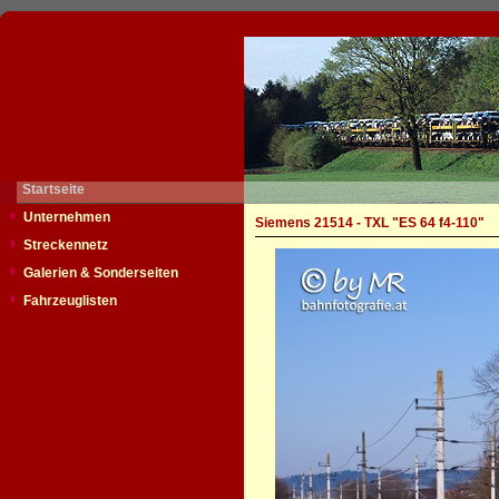
Startseite
Unternehmen
Siemens 21514 - TXL "ES 64 f4-110"
Streckennetz
Galerien & Sonderseiten
Fahrzeuglisten