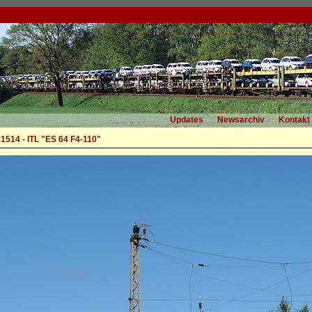
Updates
Newsarchiv
Kontakt
1514 - ITL "ES 64 F4-110"