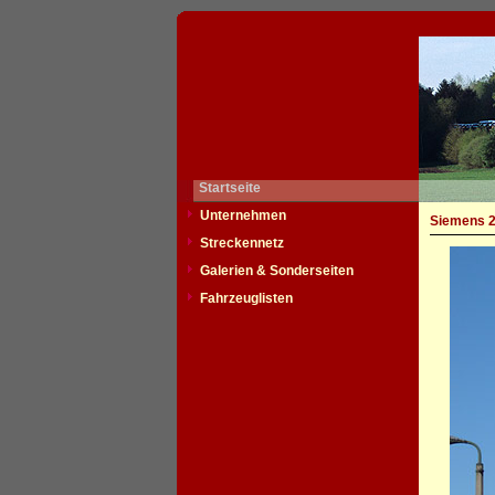
Startseite
Unternehmen
Siemens 2
Streckennetz
Galerien & Sonderseiten
Fahrzeuglisten