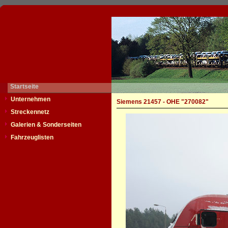
Startseite
Unternehmen
Siemens 21457 - OHE "270082"
Streckennetz
Galerien & Sonderseiten
Fahrzeuglisten