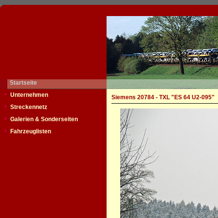
Startseite
Unternehmen
Siemens 20784 - TXL "ES 64 U2-095"
Streckennetz
Galerien & Sonderseiten
Fahrzeuglisten