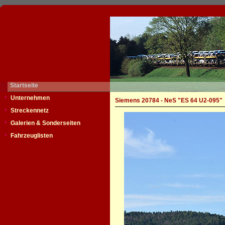
Startseite
Unternehmen
Siemens 20784 - NeS "ES 64 U2-095"
Streckennetz
Galerien & Sonderseiten
Fahrzeuglisten