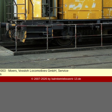
2003 - Moers, Vossloh Locomotives GmbH, Service-
m
© 2007-2026 by bahnbetriebswerk-13.de