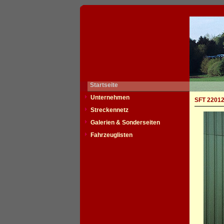
Startseite
Unternehmen
SFT 22012
Streckennetz
Galerien & Sonderseiten
Fahrzeuglisten