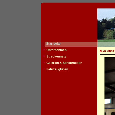
Startseite
Unternehmen
MaK 60015
Streckennetz
Galerien & Sonderseiten
Fahrzeuglisten